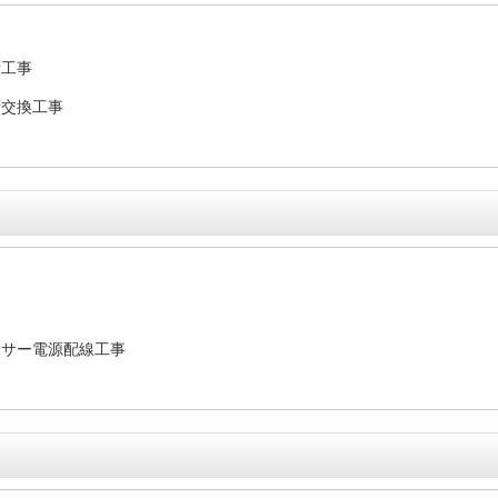
備工事
所交換工事
事
ッサー電源配線工事