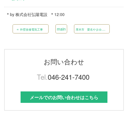
by
株式会社弘陽電設
12:00
«
main
厚
木市 愛名やまゆり園PAS及び高圧引込ケーブル更新工事
外壁改修電気工事
お問い合わせ
Tel.
046-241-7400
メールでのお問い合わせはこちら