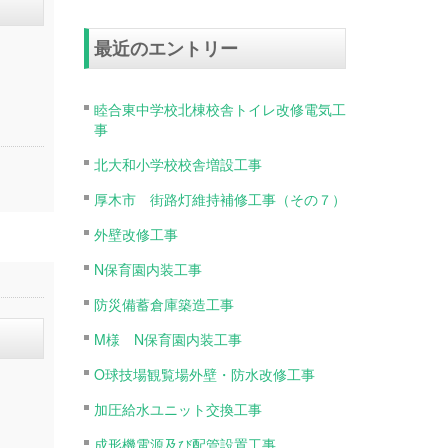
最近のエントリー
睦合東中学校北棟校舎トイレ改修電気工
事
北大和小学校校舎増設工事
厚木市 街路灯維持補修工事（その７）
外壁改修工事
N保育園内装工事
防災備蓄倉庫築造工事
M様 N保育園内装工事
O球技場観覧場外壁・防水改修工事
加圧給水ユニット交換工事
成形機電源及び配管設置工事