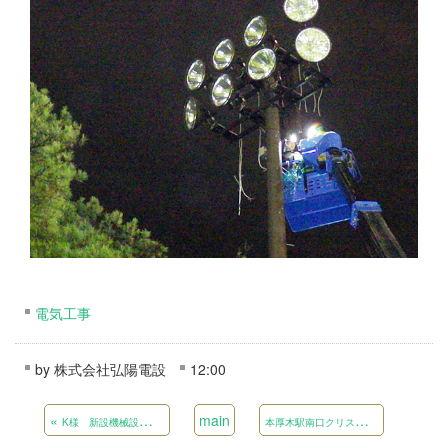
電気工事
by
株式会社弘陽電設
12:00
«
main
本
厚木駅南口クリスマスイルミネーション設置工事
K様 新設機械設置に伴う電気設備工事