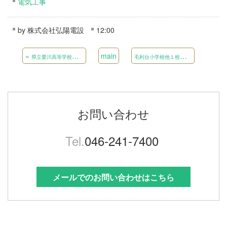
電気工事
by
株式会社弘陽電設
12:00
«
main
毛
利台小学校他１校 教室冷暖房設備設置事業
県立愛川高等学校太陽光発電設備及び蓄電池設置事業
お問い合わせ
Tel.
046-241-7400
メールでのお問い合わせはこちら