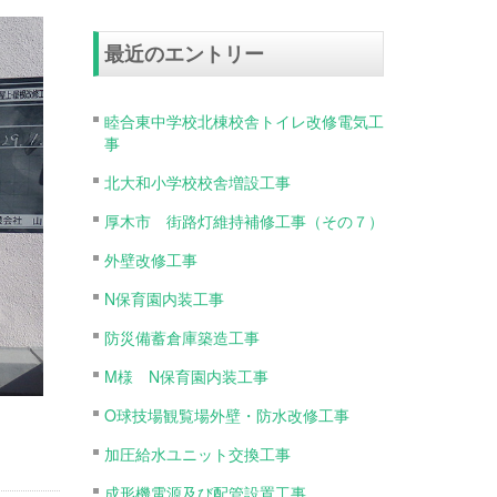
最近のエントリー
睦合東中学校北棟校舎トイレ改修電気工
事
北大和小学校校舎増設工事
厚木市 街路灯維持補修工事（その７）
外壁改修工事
N保育園内装工事
防災備蓄倉庫築造工事
M様 N保育園内装工事
O球技場観覧場外壁・防水改修工事
加圧給水ユニット交換工事
成形機電源及び配管設置工事