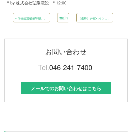
by
株式会社弘陽電設
12:00
«
main
（
仮称）戸室ハイツ（2）新築（電気）工事（集会棟）
S橋耐震補強等整備工事
お問い合わせ
Tel.
046-241-7400
メールでのお問い合わせはこちら