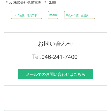
by
株式会社弘陽電設
12:00
«
main
平
成30年度 交通安全施設等整備工事 県単（その7） 交通安全施設補修工事 県単（その3）
C施設 電気工事
お問い合わせ
Tel.
046-241-7400
メールでのお問い合わせはこちら