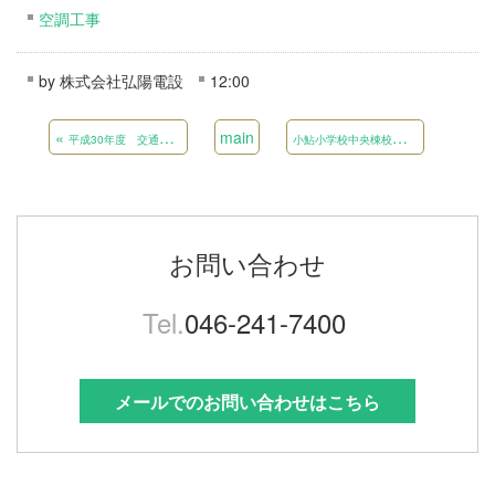
空調工事
by
株式会社弘陽電設
12:00
«
main
小
鮎小学校中央棟校舎 トイレ改修(衛生)工事
平成30年度 交通安全施設等整備工事 県単（その7） 交通安全施設補修工事 県単（その3）
お問い合わせ
Tel.
046-241-7400
メールでのお問い合わせはこちら